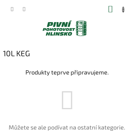
Přejít
NÁKUP
na
obsah
KOŠÍK
10L KEG
Produkty teprve připravujeme.
Můžete se ale podívat na ostatní kategorie.