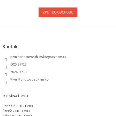
ZPĚT DO OBCHODU
Z
á
p
a
Kontakt
t
pivnipohotovosthlinsko
@
seznam.cz
í
602487713
602487713
Pivní Pohotovost Hlinsko
OTEVÍRACÍ DOBA:
Pondělí: 7:00 - 17:00
Úterý: 7:00 - 17:00