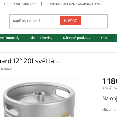
OBCHODNÍ PODMÍNKY
PODMÍNKY OCHRANY OSOBNÍCH ÚDAJŮ
HLEDAT
vé Limonády
Vína + Lihoviny
Dárkové poukazy
Obchodní
ard 12° 20l světlá
8606
Bernard
1 18
975,21 K
Měrná
Na ob
cena:
Můžeme d