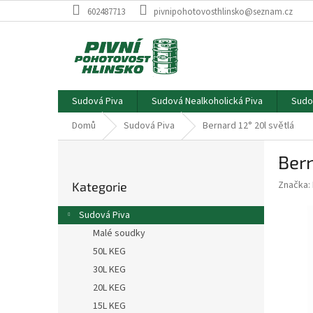
Přejít
602487713
pivnipohotovosthlinsko@seznam.cz
na
obsah
Sudová Piva
Sudová Nealkoholická Piva
Sudo
Domů
Sudová Piva
Bernard 12° 20l světlá
P
Bern
o
Přeskočit
s
Značka:
Kategorie
kategorie
t
r
Sudová Piva
a
Malé soudky
n
50L KEG
n
í
30L KEG
p
20L KEG
a
15L KEG