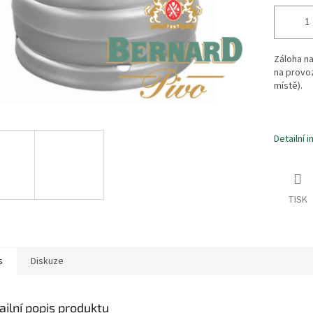
Záloha n
na provo
místě).
Detailní 
TISK
s
Diskuze
ailní popis produktu