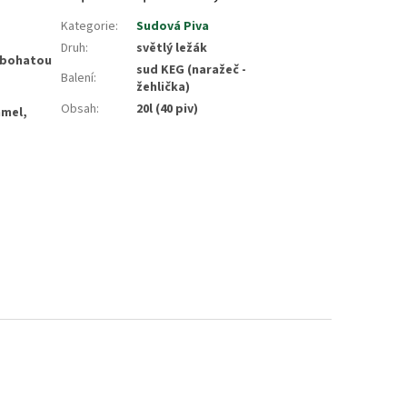
Kategorie
:
Sudová Piva
Druh
:
světlý ležák
a bohatou
sud KEG (naražeč -
Balení
:
žehlička)
Obsah
:
20l (40 piv)
hmel,