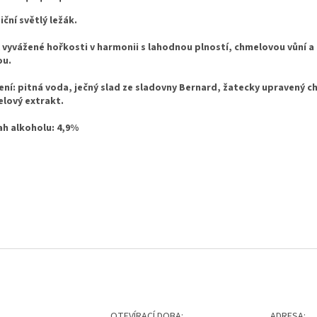
iční světlý ležák.
 vyvážené hořkosti v harmonii s lahodnou plností, chmelovou vůní 
ou.
ení: pitná voda, ječný slad ze sladovny Bernard, žatecky upravený c
lový extrakt.
h alkoholu: 4,9%
OTEVÍRACÍ DOBA:
ADRESA: