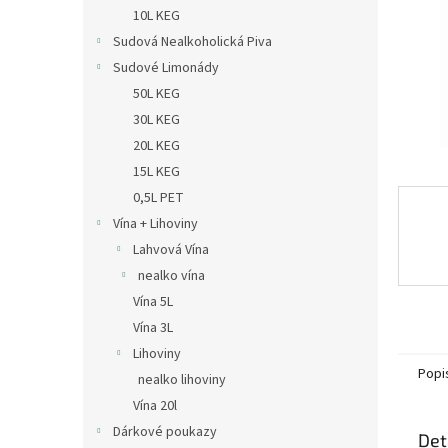
n
10L KEG
e
Sudová Nealkoholická Piva
l
Sudové Limonády
50L KEG
30L KEG
20L KEG
15L KEG
0,5L PET
Vína + Lihoviny
Lahvová Vína
nealko vína
Vína 5L
Vína 3L
Lihoviny
Popi
nealko lihoviny
Vína 20l
Dárkové poukazy
Det