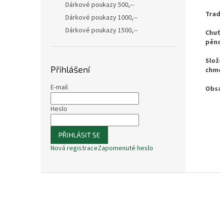
Dárkové poukazy 500,--
Trad
Dárkové poukazy 1000,--
Dárkové poukazy 1500,--
Chuť
pěn
Slož
Přihlášení
chme
E-mail
Obsa
Heslo
PŘIHLÁSIT SE
Nová registrace
Zapomenuté heslo
Z
á
p
a