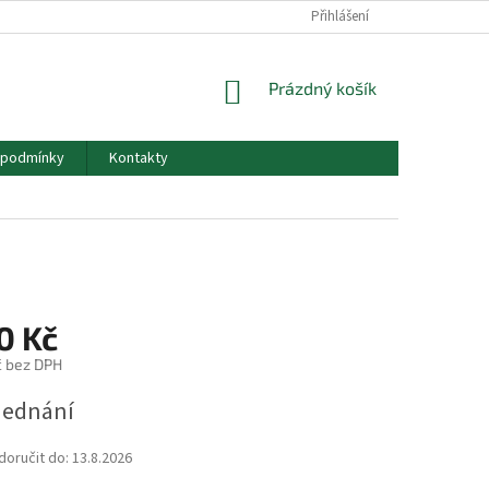
Přihlášení
NÁKUPNÍ
Prázdný košík
KOŠÍK
 podmínky
Kontakty
0 Kč
č bez DPH
jednání
oručit do:
13.8.2026