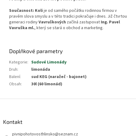
Současnost: Koli
je od samého počátku rodinnou firmou v
pravém slova smyslu a v této tradici pokračuje i dnes. Již čtvrtou
generaci rodiny
Vavruškových
začíná zastupovat
Ing. Pavel
Vavruška ml.
, který se stará o obchod a marketing.
Doplňkové parametry
Kategorie
:
Sudové Limonády
Druh
:
limonáda
Balení
:
sud KEG (naražeč - bajonet)
Obsah
:
30l (60 limonád)
Z
á
p
a
Kontakt
t
pivnipohotovosthlinsko
@
seznam.cz
í