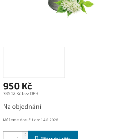
950 Kč
785,12 Kč bez DPH
Měrná
Na objednání
cena:
Můžeme doručit do:
14.8.2026
Přidat do košíku