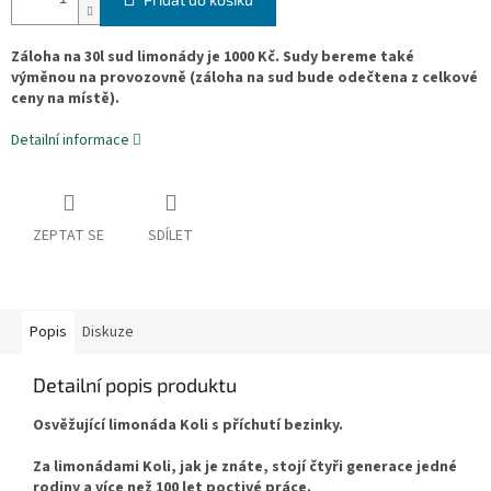
Záloha na 30l sud limonády je 1000 Kč. Sudy bereme také
výměnou na provozovně (záloha na sud bude odečtena z celkové
ceny na místě).
Detailní informace
ZEPTAT SE
SDÍLET
Popis
Diskuze
Detailní popis produktu
Osvěžující limonáda Koli s příchutí bezinky.
Za limonádami Koli, jak je znáte, stojí čtyři generace jedné
rodiny a více než 100 let poctivé práce.