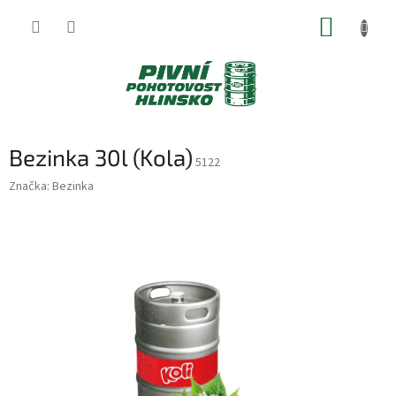
Přejít
NÁKUP
na
obsah
KOŠÍK
Bezinka 30l (Kola)
5122
Značka:
Bezinka