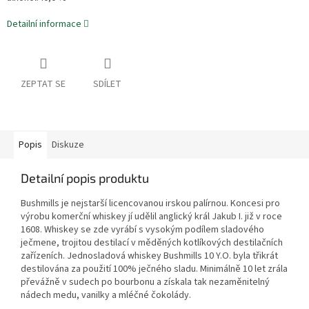
Detailní informace
ZEPTAT SE
SDÍLET
Popis
Diskuze
Detailní popis produktu
Bushmills je nejstarší licencovanou irskou palírnou. Koncesi pro
výrobu komerční whiskey jí udělil anglický král Jakub I. již v roce
1608. Whiskey se zde vyrábí s vysokým podílem sladového
ječmene, trojitou destilací v měděných kotlíkových destilačních
zařízeních. Jednosladová whiskey Bushmills 10 Y.O. byla třikrát
destilována za použití 100% ječného sladu. Minimálně 10 let zrála
převážně v sudech po bourbonu a získala tak nezaměnitelný
nádech medu, vanilky a mléčné čokolády.