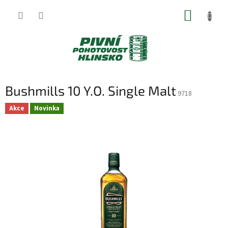
Přejít
NÁKUP
na
obsah
KOŠÍK
Bushmills 10 Y.O. Single Malt
9718
Akce
Novinka