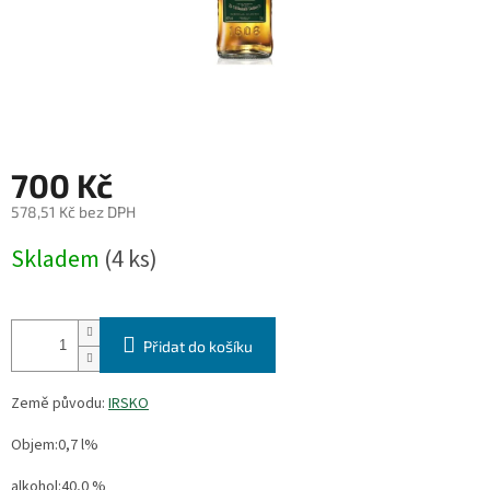
700 Kč
578,51 Kč bez DPH
Měrná
Skladem
(4 ks)
cena:
Přidat do košíku
Země původu:
IRSKO
Objem:0,7 l%
alkohol:40,0 %