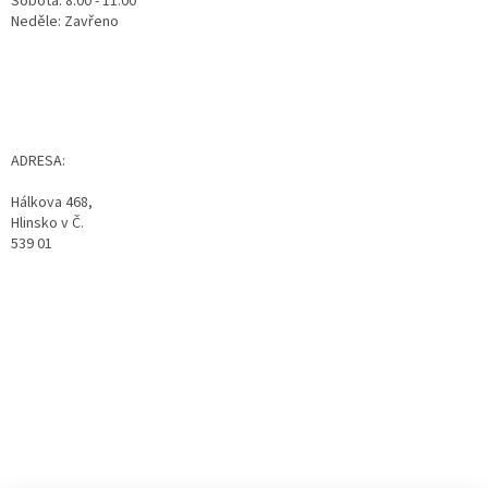
Sobota: 8:00 - 11:00
Neděle: Zavřeno
ADRESA:
Hálkova 468,
Hlinsko v Č.
539 01