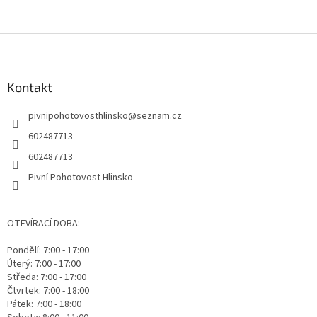
Z
á
p
a
Kontakt
t
pivnipohotovosthlinsko
@
seznam.cz
í
602487713
602487713
Pivní Pohotovost Hlinsko
OTEVÍRACÍ DOBA:
Pondělí: 7:00 - 17:00
Úterý: 7:00 - 17:00
Středa: 7:00 - 17:00
Čtvrtek: 7:00 - 18:00
Pátek: 7:00 - 18:00