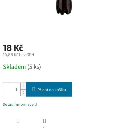
18 Kč
14,88 Kč bez DPH
Měrná
Skladem
(5 ks)
cena:
Přidat do košíku
Detailní informace