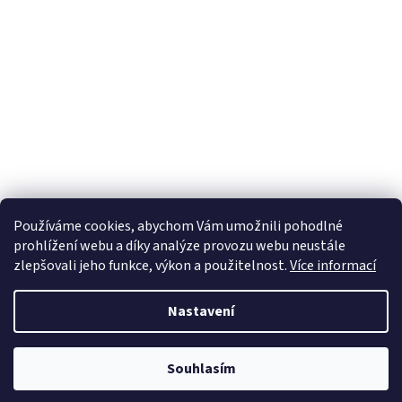
Facebook
Používáme cookies, abychom Vám umožnili pohodlné
prohlížení webu a díky analýze provozu webu neustále
zlepšovali jeho funkce, výkon a použitelnost.
Více informací
Vytvořil Shoptet
Nastavení
Copyright 2026
Pivní Pohotovost Hlinsko
. Všechna práva
Souhlasím
vyhrazena.
Upravit nastavení cookies