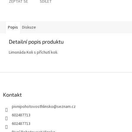
ZEPTAT SE
SDÍLET
Popis
Diskuze
Detailní popis produktu
Limonáda Koli s příchutí koli.
Z
á
p
a
Kontakt
t
pivnipohotovosthlinsko
@
seznam.cz
í
602487713
602487713