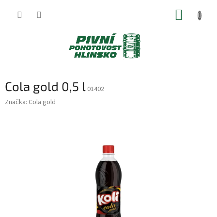
Přejít
NÁKUP
na
obsah
KOŠÍK
Cola gold 0,5 l
01402
Značka:
Cola gold