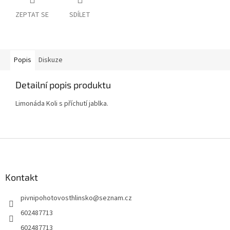
ZEPTAT SE
SDÍLET
Popis
Diskuze
Detailní popis produktu
Limonáda Koli s příchutí jablka.
Z
á
p
a
Kontakt
t
pivnipohotovosthlinsko
@
seznam.cz
í
602487713
602487713