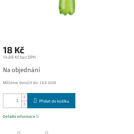
18 Kč
14,88 Kč bez DPH
Měrná
Na objednání
cena:
Můžeme doručit do:
14.8.2026
Přidat do košíku
Detailní informace