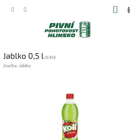
Přejít
NÁKUP
na
obsah
KOŠÍK
Jablko 0,5 l
01418
Značka:
Jablko