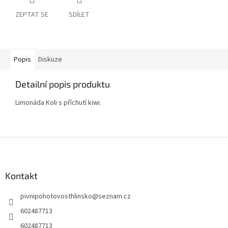
ZEPTAT SE
SDÍLET
Popis
Diskuze
Detailní popis produktu
Limonáda Koli s příchutí kiwi.
Z
á
p
a
Kontakt
t
pivnipohotovosthlinsko
@
seznam.cz
í
602487713
602487713