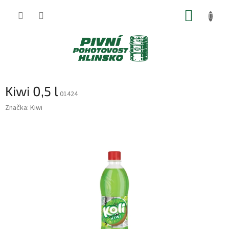
Přejít
NÁKUP
na
obsah
KOŠÍK
Kiwi 0,5 l
01424
Značka:
Kiwi