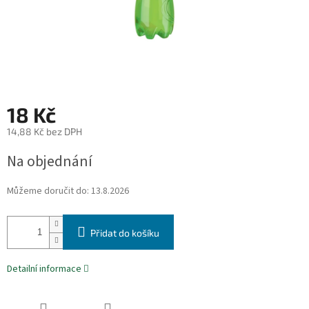
18 Kč
14,88 Kč bez DPH
Měrná
Na objednání
cena:
Můžeme doručit do:
13.8.2026
Přidat do košíku
Detailní informace