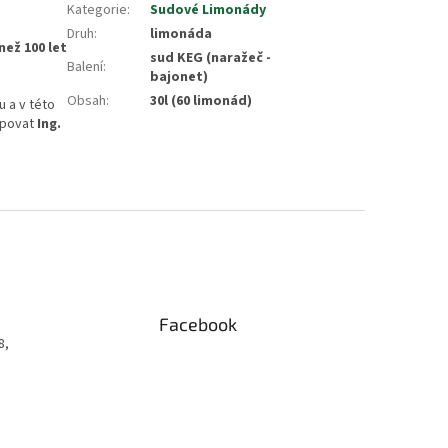
Kategorie
:
Sudové Limonády
Druh
:
limonáda
než 100 let
sud KEG (naražeč -
Balení
:
bajonet)
Obsah
:
30l (60 limonád)
 a v této
upovat
Ing.
Facebook
8,
.