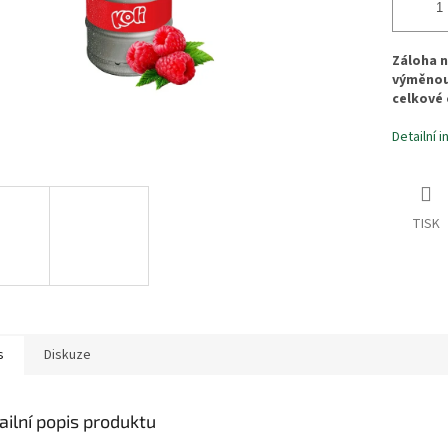
Záloha n
výměnou
celkové 
Detailní 
TISK
s
Diskuze
ailní popis produktu