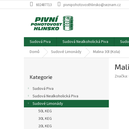
Přejít
602487713
pivnipohotovosthlinsko@seznam.cz
na
obsah
Sudová Piva
Sudová Nealkoholická Piva
Sudo
Domů
Sudové Limonády
Malina 30l (Kola)
P
Mali
o
Přeskočit
s
Značka:
Kategorie
kategorie
t
r
Sudová Piva
a
Sudová Nealkoholická Piva
n
Sudové Limonády
n
í
50L KEG
p
30L KEG
a
20L KEG