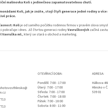
iční malinovka Koli s jedinečnou zapamatovatelnou chutí.
imonádami Koli, jak je znáte, stojí čtyři generace jedné rodiny a více 
ivé práce.
asnost: Koli
je od samého počátku rodinnou firmou v pravém slova smyslu
ci pokračuje i dnes. Již čtvrtou generaci rodiny
Vavruškových
začíná zast
l Vavruška ml.
, který se stará o obchod a marketing.
OTEVÍRACÍ DOBA:
ADRESA:
Pondělí: 7:00 - 17:00
Hálkova 46
Úterý: 7:00 - 17:00
Hlinsko v Č
ohotovosthlinsko
@
Středa: 7:00 - 17:00
539 01
m.cz
Čtvrtek: 7:00 - 18:00
7713
Pátek: 7:00 - 18:00
Sobota: 8:00 - 11:00
7713