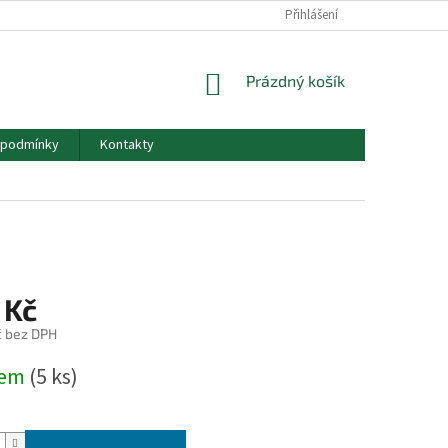
Přihlášení
NÁKUPNÍ
Prázdný košík
KOŠÍK
 podmínky
Kontakty
 Kč
č bez DPH
dem
(5 ks)