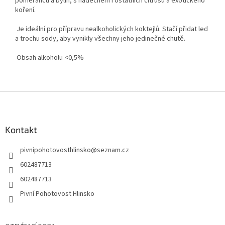
pomerančů a bylin, s nádechem i ostatních citrusů a exotického
koření.
Je ideální pro přípravu nealkoholických koktejlů. Stačí přidat led
a trochu sody, aby vynikly všechny jeho jedinečné chutě.
Obsah alkoholu <0,5%
Z
á
p
a
Kontakt
t
pivnipohotovosthlinsko
@
seznam.cz
í
602487713
602487713
Pivní Pohotovost Hlinsko