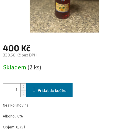
400 Kč
330,58 Kč bez DPH
Měrná
Skladem
(2 ks)
cena:
Přidat do košíku
Nealko lihovina.
Alkohol: 0%
Objem: 0,75 l