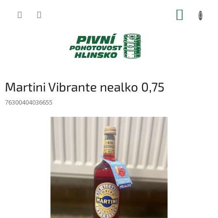
Přejít
NÁKUP
na
obsah
KOŠÍK
Martini Vibrante nealko 0,75
76300404036655