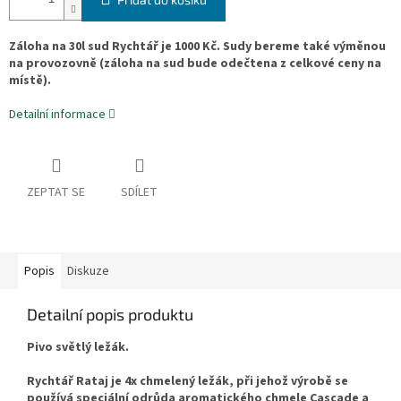
Záloha na 30l sud Rychtář je 1000 Kč. Sudy bereme také výměnou
na provozovně (záloha na sud bude odečtena z celkové ceny na
místě).
Detailní informace
ZEPTAT SE
SDÍLET
Popis
Diskuze
Detailní popis produktu
Pivo světlý ležák.
Rychtář Rataj je 4x chmelený ležák, při jehož výrobě se
používá speciální odrůda aromatického chmele Cascade a