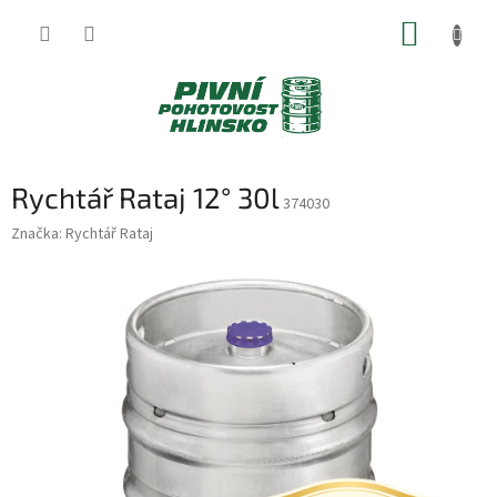
Přejít
NÁKUP
na
obsah
KOŠÍK
Rychtář Rataj 12° 30l
374030
Značka:
Rychtář Rataj