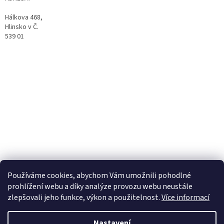
Hálkova 468,
Hlinsko v Č.
539 01
Facebook
Používáme cookies, abychom Vám umožnili pohodlné
prohlížení webu a díky analýze provozu webu neustále
zlepšovali jeho funkce, výkon a použitelnost.
Více informací
Vytvořil Shoptet
Nastavení