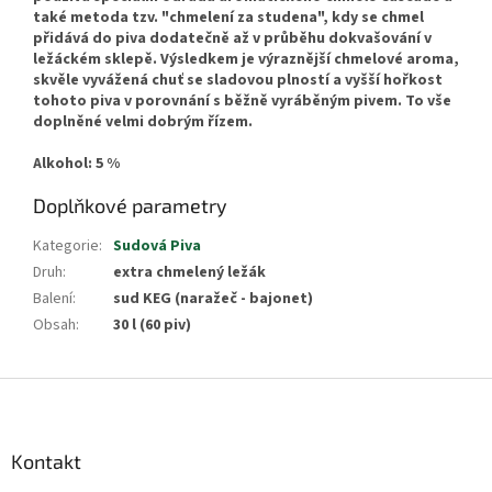
také metoda tzv. "chmelení za studena", kdy se chmel
přidává do piva dodatečně až v průběhu dokvašování v
ležáckém sklepě. Výsledkem je výraznější chmelové aroma,
skvěle vyvážená chuť se sladovou plností a vyšší hořkost
tohoto piva v porovnání s běžně vyráběným pivem. To vše
doplněné velmi dobrým řízem.
Alkohol: 5 %
Doplňkové parametry
Kategorie
:
Sudová Piva
Druh
:
extra chmelený ležák
Balení
:
sud KEG (naražeč - bajonet)
Obsah
:
30 l (60 piv)
Z
á
p
a
Kontakt
t