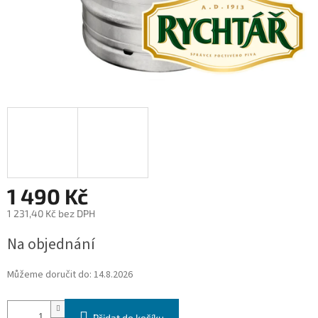
1 490 Kč
1 231,40 Kč bez DPH
Měrná
Na objednání
cena:
Můžeme doručit do:
14.8.2026
Přidat do košíku