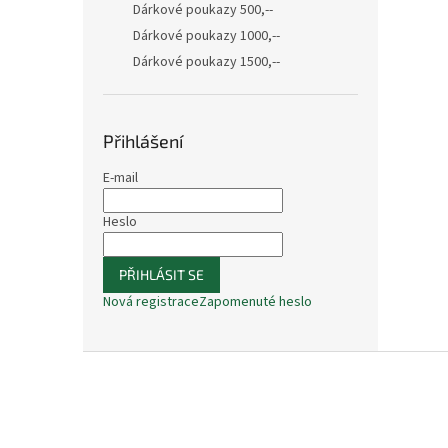
Dárkové poukazy 500,--
Dárkové poukazy 1000,--
Dárkové poukazy 1500,--
Přihlášení
E-mail
Heslo
PŘIHLÁSIT SE
Nová registrace
Zapomenuté heslo
Z
á
p
a