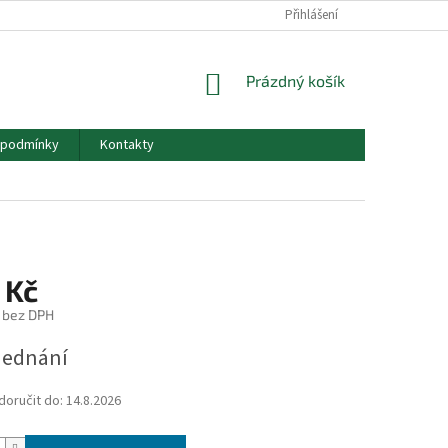
Přihlášení
NÁKUPNÍ
Prázdný košík
KOŠÍK
 podmínky
Kontakty
 Kč
č bez DPH
jednání
oručit do:
14.8.2026