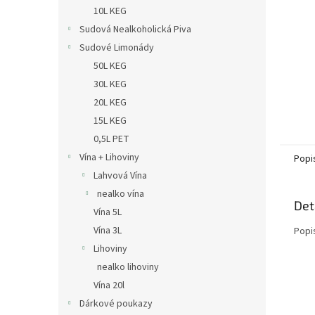
n
10L KEG
e
Sudová Nealkoholická Piva
l
Sudové Limonády
50L KEG
30L KEG
20L KEG
15L KEG
0,5L PET
Vína + Lihoviny
Popi
Lahvová Vína
nealko vína
Det
Vína 5L
Vína 3L
Popi
Lihoviny
nealko lihoviny
Vína 20l
Dárkové poukazy