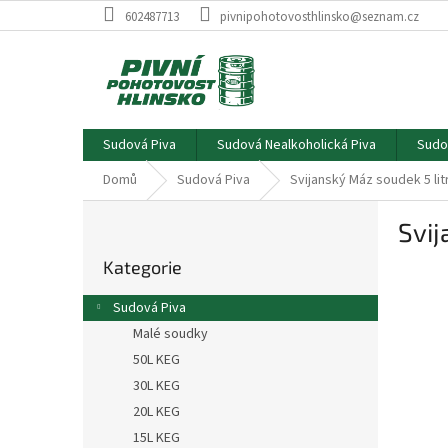
Přejít
602487713
pivnipohotovosthlinsko@seznam.cz
na
obsah
Sudová Piva
Sudová Nealkoholická Piva
Sudo
Domů
Sudová Piva
Svijanský Máz soudek 5 lit
P
Svij
o
Přeskočit
s
Kategorie
kategorie
t
r
Sudová Piva
a
Malé soudky
n
50L KEG
n
í
30L KEG
p
20L KEG
a
15L KEG